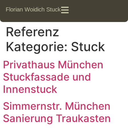
Florian Woidich Stuck
Referenz
Kategorie:
Stuck
Privathaus München
Stuckfassade und
Innenstuck
Simmernstr. München
Sanierung Traukasten