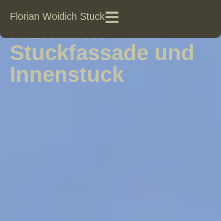
Privathaus
Florian Woidich Stuck
München
Stuckfassade und
Innenstuck